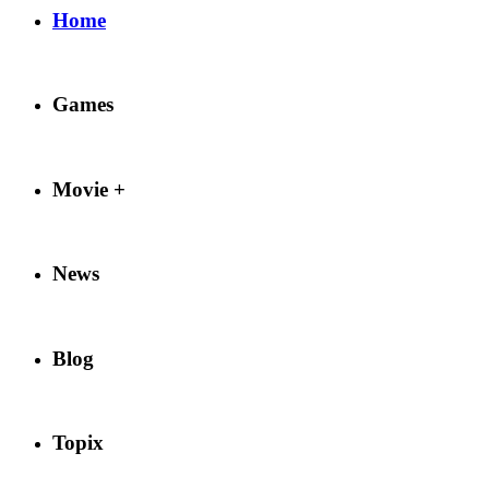
Home
Games
Movie +
News
Blog
Topix