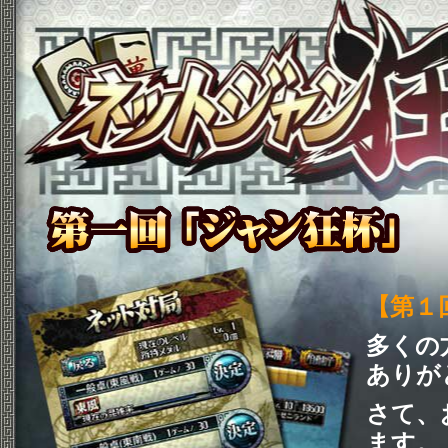
【第１
多くの
ありが
さて、
ます。