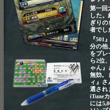
第一回
した。総
ぎりの
者でし
『501
分の他
をプレ
ら2位
ゃん』
無効。
ィ』さ
選され
iTun
には5