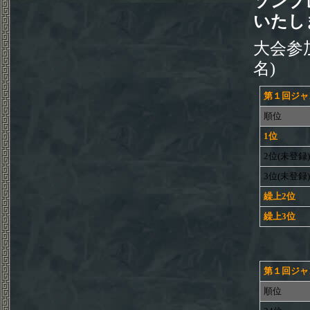
ソンプ
いたし
大会参加
名)
第１回ジャ
順位
1位
2位(未登録)
3位(未登録)
繰上2位
繰上3位
第１回ジャ
順位