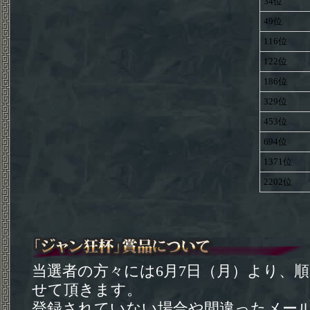
34位
49位
116位
122位
186位
329位
453位
694位
1371位
2202位
当選者の方々には6月7日（月）より、
せて頂きます。
登録されていない場合や間違ったメー