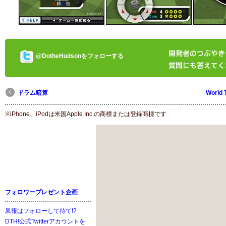
シュウォッチｔｗで遊ぼう！
キミの連射速度はどれくらい!?
『シュウォッチｔｗ』で連射速
度が測定できる！
@DotheHudsonをフォローする
連射した記録はTwitterでつぶや
き可能!!
ドラム暗算
World
※iPhone、iPodは米国Apple Inc.の商標または登録商標です
フォロワープレゼント企画
果報はフォローして待て!?
DTH!公式Twitterアカウントを