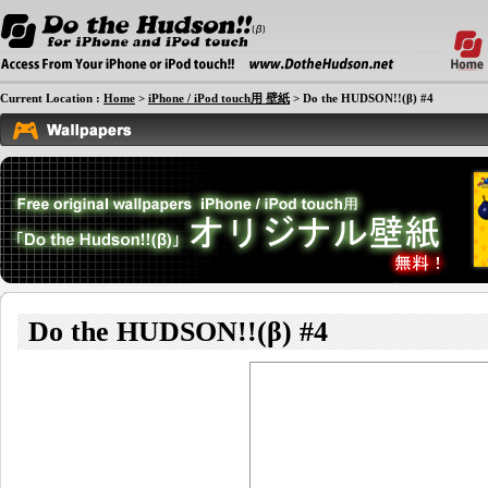
Current Location :
Home
>
iPhone / iPod touch用 壁紙
> Do the HUDSON!!(β) #4
Do the HUDSON!!(β) #4