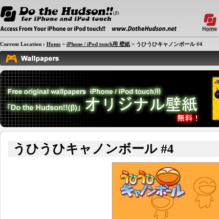
Current Location :
Home
>
iPhone / iPod touch用 壁紙
> うひうひキャノンボール #4
うひうひキャノンボール #4