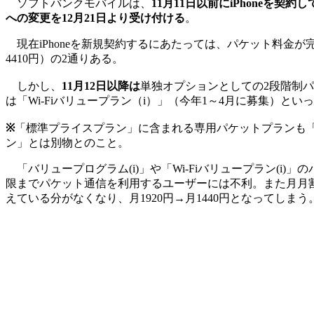
ソフトバンクモバイルは、
11月11日以前にiPhoneを契
への変更を12月21日より受け付ける
。
現在iPhoneを新規契約するにあたっては、パケット料金が完
4410円）の2通りある。
しかし、
11月12日以降は
単独オプションとしての2段階制パ
は「Wi-Fiバリュープラン（i）」（今年1～4月に募集）とい
※
「標準プライスプラン」に含まれる専用パケットプランも「パ
ン」とは別物とのこと。
「バリュープログラム(i)」や「Wi-Fiバリュープラン(i)
限までパケット通信を利用するユーザーには不利。また月月割
えている分がなくなり、月1920円→月1440円となってしまう