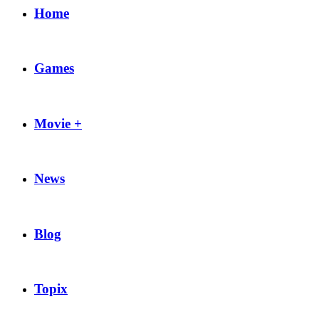
Home
Games
Movie +
News
Blog
Topix