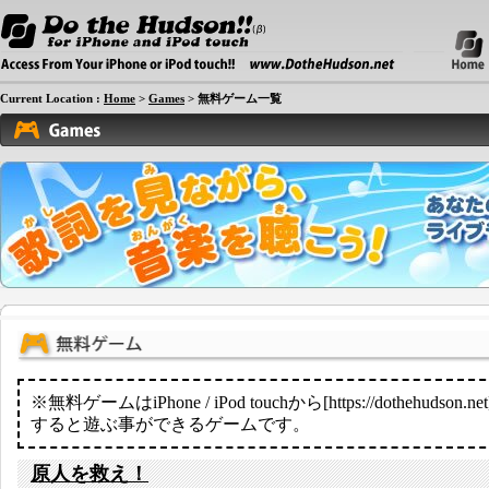
Current Location :
Home
>
Games
> 無料ゲーム一覧
※無料ゲームはiPhone / iPod touchから[https://dothehudson
すると遊ぶ事ができるゲームです。
原人を救え！